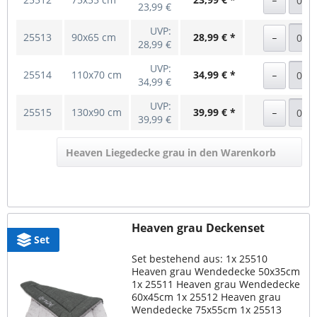
23,99 €
UVP:
25513
90x65 cm
28,99 € *
28,99 €
UVP:
25514
110x70 cm
34,99 € *
34,99 €
UVP:
25515
130x90 cm
39,99 € *
39,99 €
Heaven Liegedecke grau in den Warenkorb
Heaven grau Deckenset
Set
Set bestehend aus: 1x 25510
Heaven grau Wendedecke 50x35cm
1x 25511 Heaven grau Wendedecke
60x45cm 1x 25512 Heaven grau
Wendedecke 75x55cm 1x 25513