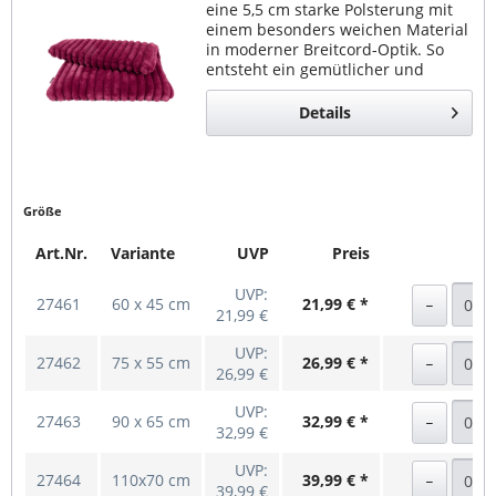
eine 5,5 cm starke Polsterung mit
einem besonders weichen Material
in moderner Breitcord-Optik. So
entsteht ein gemütlicher und
komfortabler Liegeplatz für jeden
Tag. Bequem & vielseitig Mora
Details
bietet hohen...
Größe
Art.Nr.
Variante
UVP
Preis
UVP:
27461
60 x 45 cm
21,99 € *
21,99 €
UVP:
27462
75 x 55 cm
26,99 € *
26,99 €
UVP:
27463
90 x 65 cm
32,99 € *
32,99 €
UVP:
27464
110x70 cm
39,99 € *
39,99 €