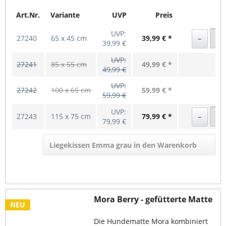
Art.Nr.
Variante
UVP
Preis
UVP:
27240
65 x 45 cm
39,99 € *
39,99 €
UVP:
27241
85 x 55 cm
49,99 € *
49,99 €
UVP:
27242
100 x 65 cm
59,99 € *
59,99 €
UVP:
27243
115 x 75 cm
79,99 € *
79,99 €
Liegekissen Emma grau in den Warenkorb
Mora Berry - gefütterte Matte
NEU
Die Hundematte Mora kombiniert