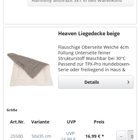
Harmony anthrazit SET in den Warenkorb
Heaven Liegedecke beige
Flauschige Oberseite Weiche 4cm
Füllung Unterseite feiner
Strukturstoff Waschbar bei 30°C
Passend zur TPX-Pro Hundeboxen-
Serie oder freiliegend in Haus &
Auto
Details
Größe
Art.Nr.
Variante
UVP
Preis
UVP:
25500
50x35 cm
16,99 € *
16,99 €