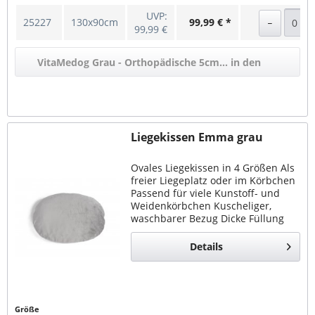
UVP:
25227
130x90cm
99,99 € *
99,99 €
VitaMedog Grau - Orthopädische 5cm... in den
Warenkorb
Liegekissen Emma grau
Ovales Liegekissen in 4 Größen Als
freier Liegeplatz oder im Körbchen
Passend für viele Kunstoff- und
Weidenkörbchen Kuscheliger,
waschbarer Bezug Dicke Füllung
aus Schaumstoffschnitzeln In
folgenden Größen erhältlich: 65x45,
Details
85x55,...
Größe