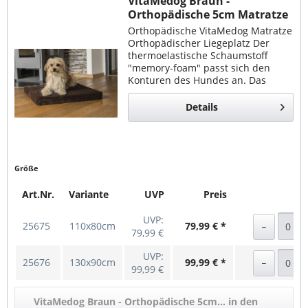
VitaMedog Braun -
Orthopädische 5cm Matratze
Orthopädische VitaMedog Matratze
Orthopädischer Liegeplatz Der
thermoelastische Schaumstoff
"memory-foam" passt sich den
Konturen des Hundes an. Das
VitaMedog ist in sieben Größen
erhältlich. Gemütlich und
Details
gelenkschonend Der extrem...
Größe
Art.Nr.
Variante
UVP
Preis
UVP:
25675
110x80cm
79,99 € *
79,99 €
UVP:
25676
130x90cm
99,99 € *
99,99 €
VitaMedog Braun - Orthopädische 5cm... in den