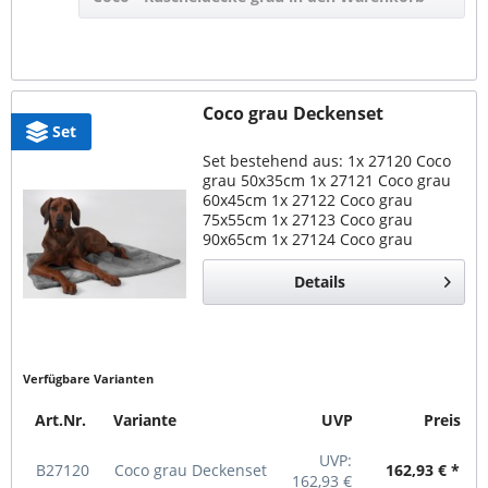
Coco grau Deckenset
Set
Set bestehend aus: 1x 27120 Coco
grau 50x35cm 1x 27121 Coco grau
60x45cm 1x 27122 Coco grau
75x55cm 1x 27123 Coco grau
90x65cm 1x 27124 Coco grau
110x80cm 1x 27125 Coco grau
130x90cm 1x 27126 Coco grau
Details
180x100cm Set Coco grau alle
Größen...
Verfügbare Varianten
Art.Nr.
Variante
UVP
Preis
UVP:
B27120
Coco grau Deckenset
162,93 € *
162,93 €