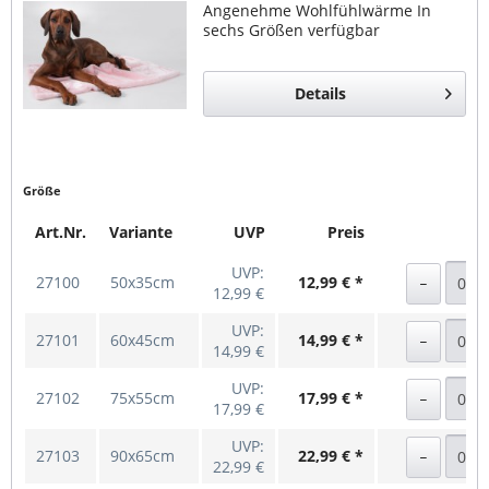
Angenehme Wohlfühlwärme In
sechs Größen verfügbar
Details
Größe
Art.Nr.
Variante
UVP
Preis
UVP:
27100
50x35cm
12,99 € *
12,99 €
UVP:
27101
60x45cm
14,99 € *
14,99 €
UVP:
27102
75x55cm
17,99 € *
17,99 €
UVP:
27103
90x65cm
22,99 € *
22,99 €