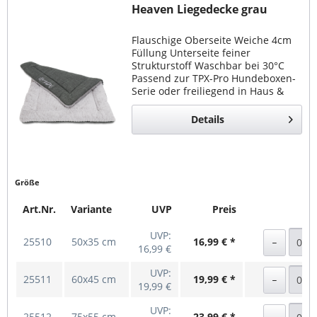
Heaven Liegedecke grau
Flauschige Oberseite Weiche 4cm
Füllung Unterseite feiner
Strukturstoff Waschbar bei 30°C
Passend zur TPX-Pro Hundeboxen-
Serie oder freiliegend in Haus &
Auto
Details
Größe
Art.Nr.
Variante
UVP
Preis
UVP:
25510
50x35 cm
16,99 € *
16,99 €
UVP:
25511
60x45 cm
19,99 € *
19,99 €
UVP:
25512
75x55 cm
23,99 € *