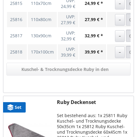
UVP:
25815
110x70cm
24,99 € *
24,99 €
UVP:
25816
110x80cm
27,99 € *
27,99 €
UVP:
25817
130x90cm
32,99 € *
32,99 €
UVP:
25818
170x100cm
39,99 € *
39,99 €
Kuschel- & Trocknungsdecke Ruby in den
Warenkorb
Ruby Deckenset
Set
Set bestehend aus: 1x 25811 Ruby
Kuschel- und Trocknungsdecke
50x35cm 1x 25812 Ruby Kuschel-
und Trocknungsdecke 60x45cm 1x