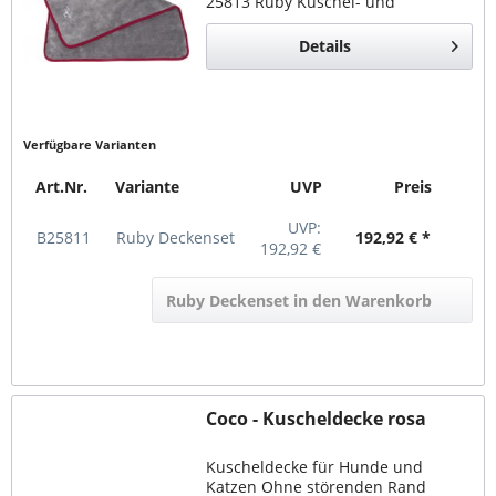
25813 Ruby Kuschel- und
Trocknungsdecke 75x55cm 1x
25814 Ruby Kuschel- und
Details
Trocknungsdecke 90x65cm 1x
25815 Ruby...
Verfügbare Varianten
Art.Nr.
Variante
UVP
Preis
UVP:
B25811
Ruby Deckenset
192,92 € *
192,92 €
Ruby Deckenset in den Warenkorb
Coco - Kuscheldecke rosa
Kuscheldecke für Hunde und
Katzen Ohne störenden Rand