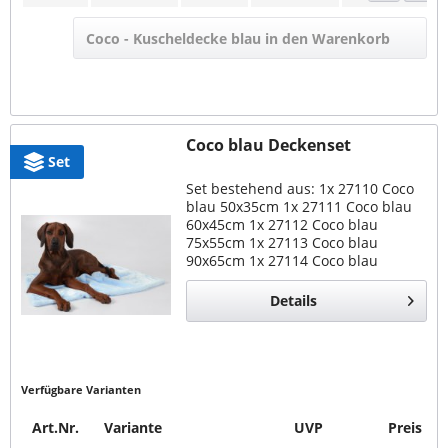
Coco - Kuscheldecke blau in den Warenkorb
Coco blau Deckenset
Set
Set bestehend aus: 1x 27110 Coco
blau 50x35cm 1x 27111 Coco blau
60x45cm 1x 27112 Coco blau
75x55cm 1x 27113 Coco blau
90x65cm 1x 27114 Coco blau
110x80cm 1x 27115 Coco blau
130x90cm Set Coco blau alle
Details
Größen Kuscheldecke für Hunde
und...
Verfügbare Varianten
Art.Nr.
Variante
UVP
Preis