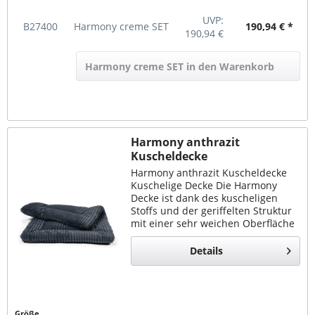
UVP:
B27400
Harmony creme SET
190,94 € *
190,94 €
Harmony creme SET in den Warenkorb
Harmony anthrazit
Kuscheldecke
Harmony anthrazit Kuscheldecke
Kuschelige Decke Die Harmony
Decke ist dank des kuscheligen
Stoffs und der geriffelten Struktur
mit einer sehr weichen Oberfläche
ausgestattet. Das macht sie zu dem
perfekten Liegeplatz im Alltag.
Details
Bequem &...
Größe