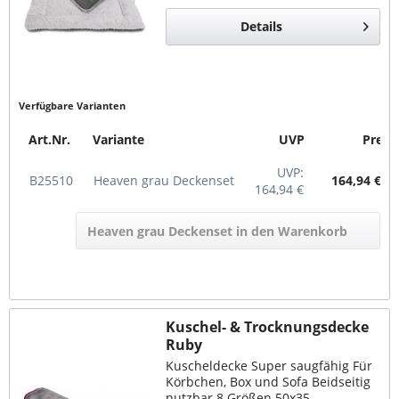
Heaven grau Wendedecke 90x65cm
1x 25514 Heaven grau Wendedecke
Details
110x70cm 1x 25515 Heaven...
Verfügbare Varianten
Art.Nr.
Variante
UVP
Preis
UVP:
B25510
Heaven grau Deckenset
164,94 € *
164,94 €
Heaven grau Deckenset in den Warenkorb
Kuschel- & Trocknungsdecke
Ruby
Kuscheldecke Super saugfähig Für
Körbchen, Box und Sofa Beidseitig
nutzbar 8 Größen 50x35 -