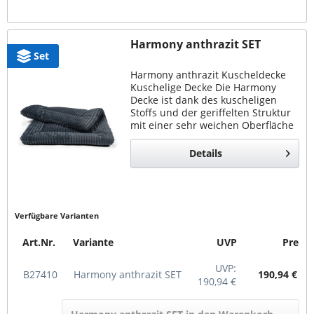
Harmony anthrazit SET
Set
Harmony anthrazit Kuscheldecke
Kuschelige Decke Die Harmony
Decke ist dank des kuscheligen
Stoffs und der geriffelten Struktur
mit einer sehr weichen Oberfläche
ausgestattet. Das macht sie zu dem
perfekten Liegeplatz im Alltag.
Details
Bequem &...
Verfügbare Varianten
Art.Nr.
Variante
UVP
Preis
UVP:
B27410
Harmony anthrazit SET
190,94 € *
190,94 €