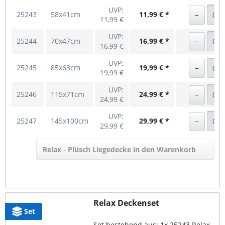
UVP:
25243
58x41cm
11,99 € *
11,99 €
UVP:
25244
70x47cm
16,99 € *
16,99 €
UVP:
25245
85x63cm
19,99 € *
19,99 €
UVP:
25246
115x71cm
24,99 € *
24,99 €
UVP:
25247
145x100cm
29,99 € *
29,99 €
Relax - Plüsch Liegedecke in den Warenkorb
Relax Deckenset
Set
Set bestehend aus: 1x 25243 Relax