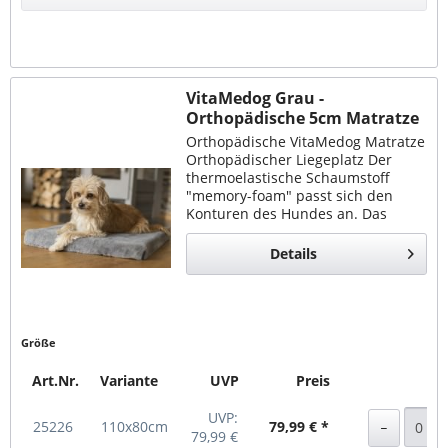
Warenkorb
VitaMedog Grau -
Orthopädische 5cm Matratze
Orthopädische VitaMedog Matratze
Orthopädischer Liegeplatz Der
thermoelastische Schaumstoff
"memory-foam" passt sich den
Konturen des Hundes an. Das
VitaMedog ist in sieben Größen
erhältlich. Gemütlich und
Details
gelenkschonend Der extrem...
Größe
Art.Nr.
Variante
UVP
Preis
UVP:
25226
110x80cm
79,99 € *
79,99 €