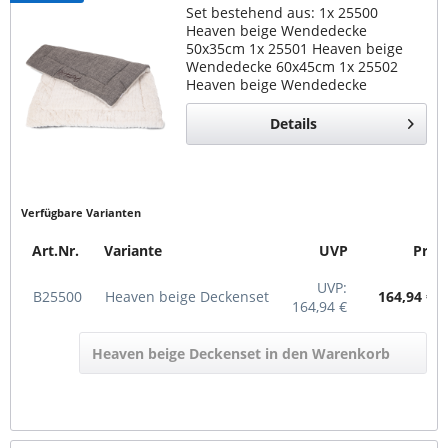
Set bestehend aus: 1x 25500
Heaven beige Wendedecke
50x35cm 1x 25501 Heaven beige
Wendedecke 60x45cm 1x 25502
Heaven beige Wendedecke
75x55cm 1x 25503 Heaven beige
Wendedecke 90x65cm 1x 25504
Details
Heaven beige Wendedecke
110x70cm 1x 25505...
Verfügbare Varianten
Art.Nr.
Variante
UVP
Preis
UVP:
B25500
Heaven beige Deckenset
164,94 € *
164,94 €
Heaven beige Deckenset in den Warenkorb