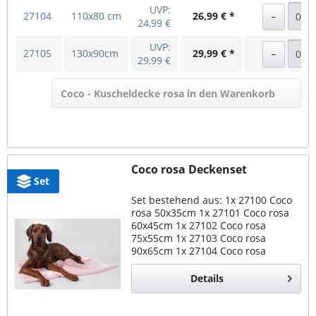
UVP:
27104
110x80 cm
26,99 € *
24,99 €
UVP:
27105
130x90cm
29,99 € *
29,99 €
Coco - Kuscheldecke rosa in den Warenkorb
Coco rosa Deckenset
Set
Set bestehend aus: 1x 27100 Coco
rosa 50x35cm 1x 27101 Coco rosa
60x45cm 1x 27102 Coco rosa
75x55cm 1x 27103 Coco rosa
90x65cm 1x 27104 Coco rosa
110x80cm 1x 27105 Coco rosa
130x90cm Set Coco rosa alle
Details
Größen Kuscheldecke für Hunde
und...