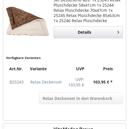
Plüschdecke 58x41cm 1x 25244
Relax Plüschdecke 70x47cm 1x
25245 Relax Plüschdecke 85x63cm
1x 25246 Relax Plüschdecke
115x71cm 1x 25247 Relax
Plüschdecke 145x100cm Relax,
Details
super Plüsch Decke Liegedecke...
Verfügbare Varianten
Art.Nr.
Variante
UVP
Preis
UVP:
B25243
Relax Deckenset
103,95 € *
103,95 €
Relax Deckenset in den Warenkorb