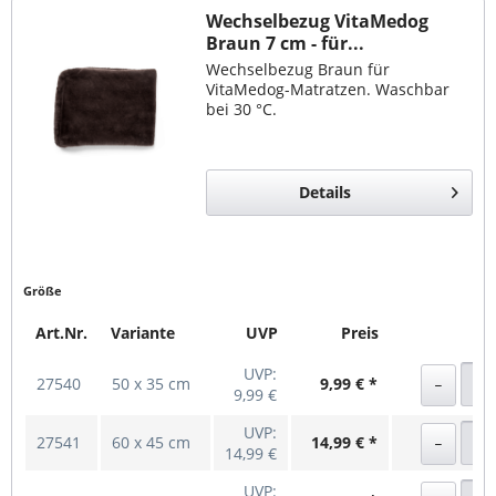
Wechselbezug VitaMedog
Braun 7 cm - für...
Wechselbezug Braun für
VitaMedog-Matratzen. Waschbar
bei 30 °C.
Details
Größe
Art.Nr.
Variante
UVP
Preis
UVP:
27540
50 x 35 cm
9,99 € *
9,99 €
UVP:
27541
60 x 45 cm
14,99 € *
14,99 €
UVP: