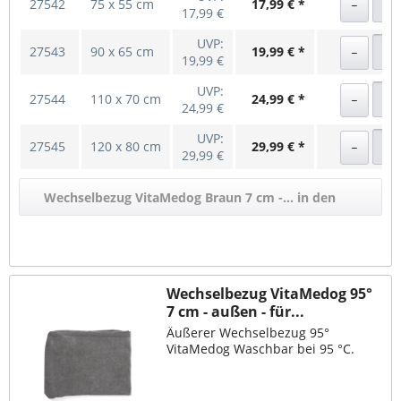
27542
75 x 55 cm
17,99 € *
17,99 €
UVP:
27543
90 x 65 cm
19,99 € *
19,99 €
UVP:
27544
110 x 70 cm
24,99 € *
24,99 €
UVP:
27545
120 x 80 cm
29,99 € *
29,99 €
Wechselbezug VitaMedog Braun 7 cm -... in den
Warenkorb
Wechselbezug VitaMedog 95°
7 cm - außen - für...
Äußerer Wechselbezug 95°
VitaMedog Waschbar bei 95 °C.