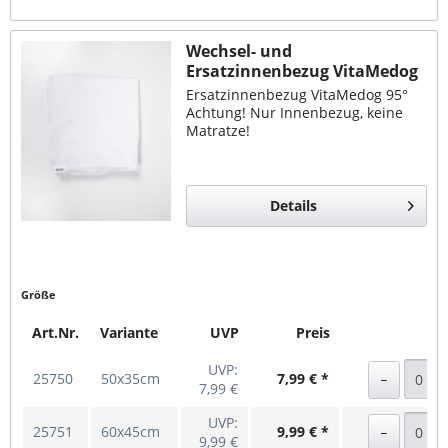
Wechsel- und
Ersatzinnenbezug VitaMedog
95°
Ersatzinnenbezug VitaMedog 95°
Achtung! Nur Innenbezug, keine
Matratze!
Details
Größe
Art.Nr.
Variante
UVP
Preis
UVP:
25750
50x35cm
7,99 € *
7,99 €
UVP:
25751
60x45cm
9,99 € *
9,99 €