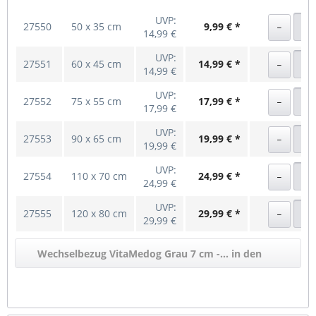
UVP:
27550
50 x 35 cm
9,99 € *
14,99 €
UVP:
27551
60 x 45 cm
14,99 € *
14,99 €
UVP:
27552
75 x 55 cm
17,99 € *
17,99 €
UVP:
27553
90 x 65 cm
19,99 € *
19,99 €
UVP:
27554
110 x 70 cm
24,99 € *
24,99 €
UVP:
27555
120 x 80 cm
29,99 € *
29,99 €
Wechselbezug VitaMedog Grau 7 cm -... in den
Warenkorb