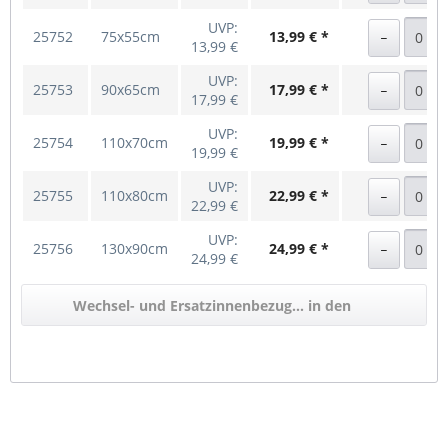
UVP:
25752
75x55cm
13,99 € *
13,99 €
UVP:
25753
90x65cm
17,99 € *
17,99 €
UVP:
25754
110x70cm
19,99 € *
19,99 €
UVP:
25755
110x80cm
22,99 € *
22,99 €
UVP:
25756
130x90cm
24,99 € *
24,99 €
Wechsel- und Ersatzinnenbezug... in den
Warenkorb