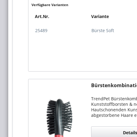
Verfügbare Varianten
Art.Nr.
Variante
25489
Bürste Soft
Bürstenkombinat
TrendPet Bürstenkomb
Kunststoffborsten & n
Hautschonenden Kuns
abgestorbene Haare en
Detail