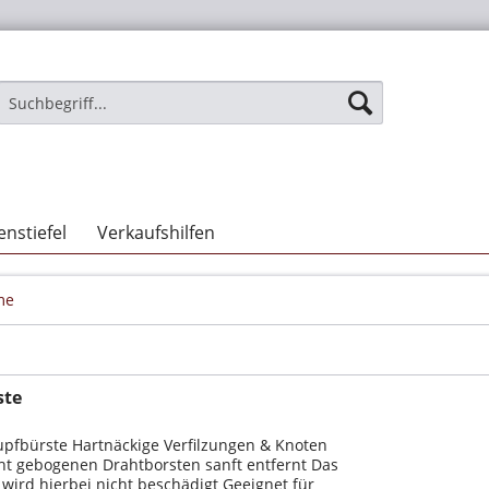
nstiefel
Verkaufshilfen
me
ste
upfbürste Hartnäckige Verfilzungen & Knoten
ht gebogenen Drahtborsten sanft entfernt Das
wird hierbei nicht beschädigt Geeignet für