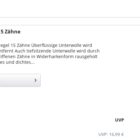
15 Zähne
iegel 15 Zähne Überflüssige Unterwolle wird
entfernt Auch tiefsitzende Unterwolle wird durch
liffenen Zähne in Widerharkenform rausgeholt
es und dichtes...
s
UVP
UVP: 16,99 €