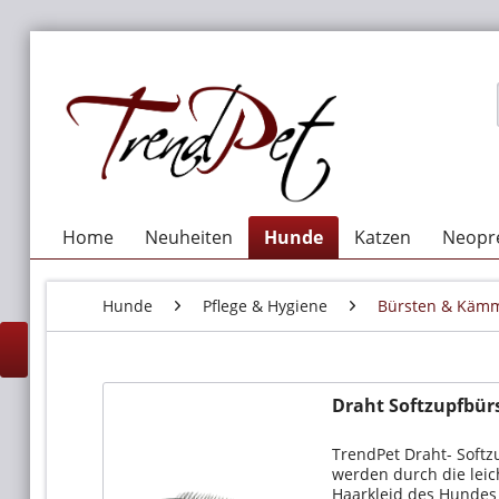
Home
Neuheiten
Hunde
Katzen
Neopre
Hunde
Pflege & Hygiene
Bürsten & Käm
Draht Softzupfbür
TrendPet Draht- Softz
werden durch die leic
Haarkleid des Hundes 