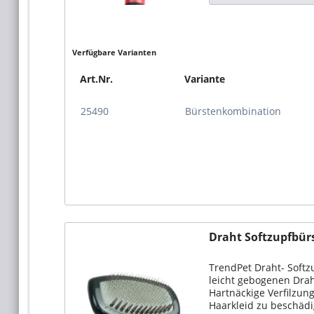
Verfügbare Varianten
Art.Nr.
Variante
25490
Bürstenkombination
Draht Softzupfbürs
TrendPet Draht- Softz
leicht gebogenen Drah
Hartnäckige Verfilzun
Haarkleid zu beschädig