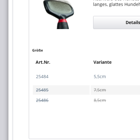
langes, glattes Hundeh
Detail
Größe
Art.Nr.
Variante
25484
5,5cm
25485
7,5cm
25486
8,5cm