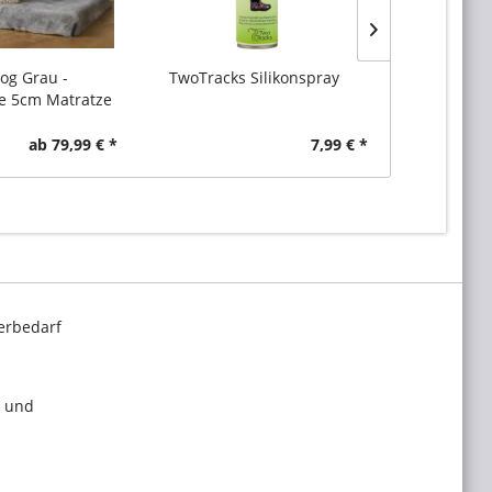
og Grau -
TwoTracks Silikonspray
VitaMed
e 5cm Matratze
Orthopädisc
ab 79,99 € *
7,99 € *
erbedarf
l und