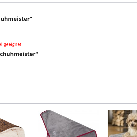
huhmeister"
l geeignet!
Schuhmeister"