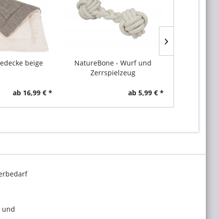
edecke beige
NatureBone - Wurf und
Relax - Pl
Zerrspielzeug
ab 16,99 € *
ab 5,99 € *
erbedarf
l und