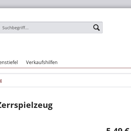
nstiefel
Verkaufshilfen
ug
Zerrspielzeug
5,49 €