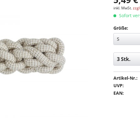
inkl. MwSt.
zzg
Sofort ver
Größe:
Artikel-Nr.:
UVP:
EAN: