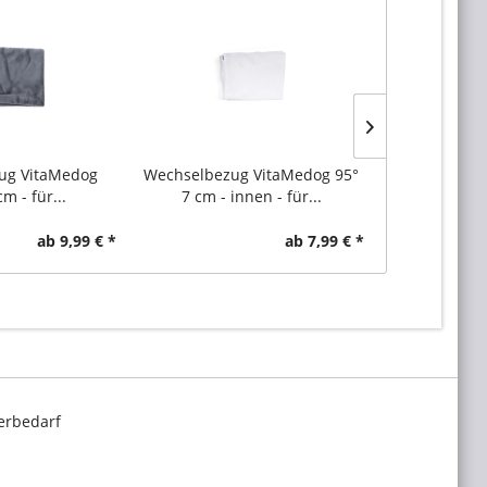
ug VitaMedog
Wechselbezug VitaMedog 95°
VitaMe
m - für...
7 cm - innen - für...
Wassera
orthop
ab 9,99 € *
ab 7,99 € *
erbedarf