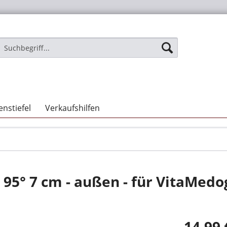
nstiefel
Verkaufshilfen
5° 7 cm - außen - für VitaMedo
14,99 