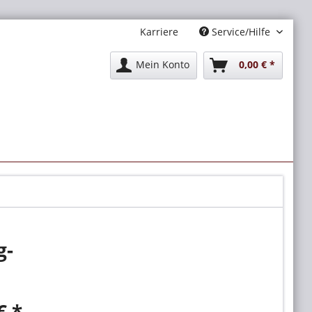
Karriere
Service/Hilfe
Mein Konto
0,00 € *
g-
€ *