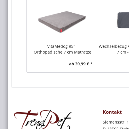
VitaMedog 95° -
Wechselbezug 
Orthopädische 7 cm Matratze
7 cm - 
mit...
ab 39,99 € *
Kontakt
Siemensstr. 
D-48565 Stein