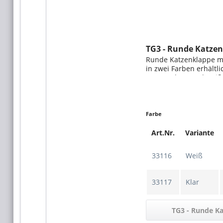
TG3 - Runde Katze
Runde Katzenklappe mi
in zwei Farben erhältlic
Fensterglas - und weiß
verschiedene Material
sind Holz, Metall und Ku
Farbe
Art.Nr.
Variante
33116
Weiß
33117
Klar
TG3 - Runde K