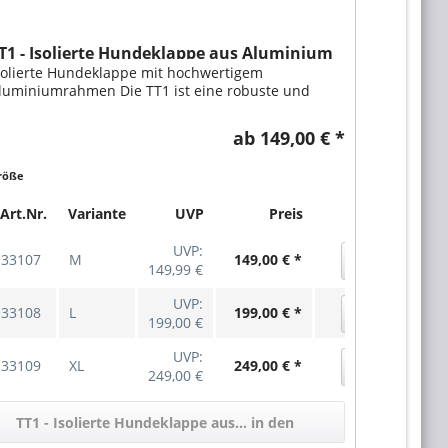
T1 - Isolierte Hundeklappe aus Aluminium
solierte Hundeklappe mit hochwertigem
luminiumrahmen Die TT1 ist eine robuste und
esonders stabile Hundeklappe - dank des Rahmens
us Aluminium ist sie besonders langlebig. Sie kann
ab 149,00 € *
n verschiedene Materialien eingesetzt werden,...
röße
Art.Nr.
Variante
UVP
Preis
UVP:
33107
M
149,00 € *
149,99 €
UVP:
33108
L
199,00 € *
199,00 €
UVP:
33109
XL
249,00 € *
249,00 €
TT1 - Isolierte Hundeklappe aus... in den