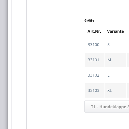
Hundeklappe - dank d
ist sie besonders langl
verschiedene Materiali
darunter Holz,...
Größe
Art.Nr.
Variante
33100
S
33101
M
33102
L
33103
XL
T1 - Hundeklappe /
den W