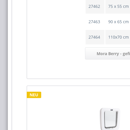
27462
75 x 55 cm
27463
90 x 65 cm
27464
110x70 cm
Mora Berry - gef
War
NEU