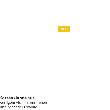
enkorb
NEU
 Katzenklappe aus
hwertigem Aluminiumrahmen
e und besonders stabile