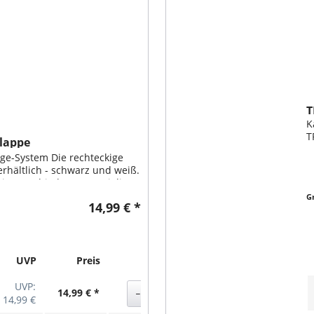
T
K
T
klappe
K
ge-System Die rechteckige
e
erhältlich - schwarz und weiß.
e
 in verschiedene Materialien
e sind Holz, Metall und
G
14,99 € *
-Wege-Systems...
UVP
Preis
Aktion
UVP:
14,99 € *
14,99 €