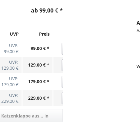
es Rahmens aus Aluminium
ebig. Sie kann in
ab 99,00 € *
en eingesetzt werden,
A
A
UVP
Preis
Aktion
UVP:
99,00 € *
99,00 €
UVP:
129,00 € *
V
129,00 €
UVP:
179,00 € *
179,00 €
UVP:
229,00 € *
229,00 €
 Katzenklappe aus... in
arenkorb