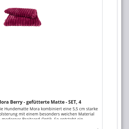
ora Berry - gefütterte Matte - SET, 4
rößen
ie Hundematte Mora kombiniert eine 5,5 cm starke
olsterung mit einem besonders weichen Material
n moderner Breitcord-Optik. So entsteht ein
emütlicher und komfortabler Liegeplatz für jeden