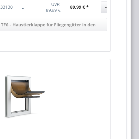
UVP:
33130
L
89,99 € *
89,99 €
TF6 - Haustierklappe für Fliegengitter in den
Warenkorb