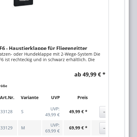
F6 - Haustierklappe für Fliegengitter
atzen- oder Hundeklappe mit 2-Wege-System Die
F6 ist rechteckig und in schwarz erhältlich. Die
lappe kann in verschiedene dünne Materialien
ingebaut werden, speziell ist sie für Fliegengitter
ab 49,99 € *
ntwickelt worden. Die TF6 ist besonders...
röße
Art.Nr.
Variante
UVP
Preis
Ak
UVP:
33128
S
49,99 € *
49,99 €
UVP:
33129
M
69,99 € *
69,99 €