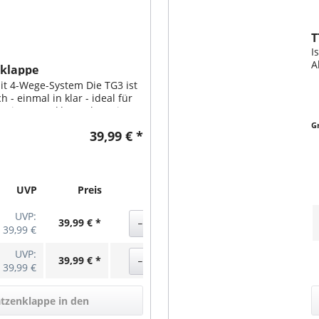
T
I
A
nklappe
b
t 4-Wege-System Die TG3 ist
a
h - einmal in klar - ideal für
i
. Die Katzenklappe kann in
ien eingebaut werden, diese
G
39,99 € *
nststoff....
UVP
Preis
Aktion
UVP:
39,99 € *
39,99 €
UVP:
39,99 € *
39,99 €
atzenklappe in den