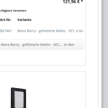
ag. Bequem & vielseitig Mora bietet hohen...
121,96 € *
erfügbare Varianten
Art.Nr.
Variante
UV
UVP
B27461
Mora Berry - gefütterte Matte - SET, 4 Größen
121,96
Mora Berry - gefütterte Matte - SET,... in den
Warenkorb