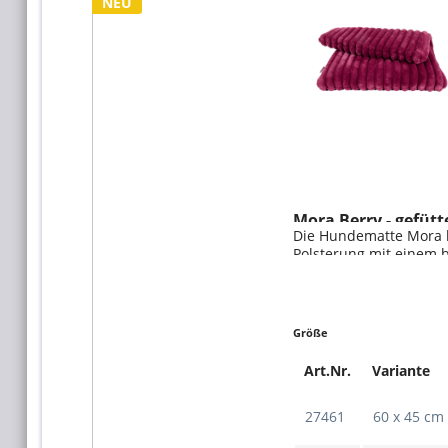
NEU
Mora Berry - gefütt
Die Hundematte Mora k
Polsterung mit einem 
in moderner Breitcord-
gemütlicher und komfor
Tag. Bequem & vielseit
Größe
Art.Nr.
Variante
27461
60 x 45 cm