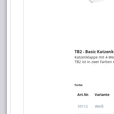
TB2 - Basic Katzen
Katzenklappe mit 4-We
TB2 ist in zwei Farben 
Die Katzenklappe kann
eingebaut werden, dies
Kunststoff. Dank des 4
Farbe
Art.Nr.
Variante
33112
Weiß