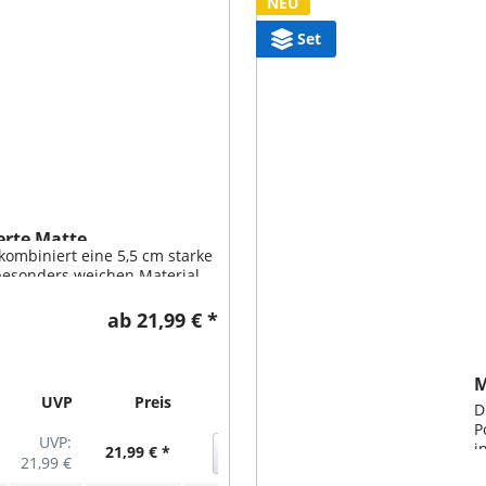
NEU
Set
erte Matte
ombiniert eine 5,5 cm starke
besonders weichen Material
Optik. So entsteht ein
tabler Liegeplatz für jeden
ab 21,99 € *
ig Mora bietet hohen...
M
UVP
Preis
Aktion
G
D
P
UVP:
i
21,99 € *
21,99 €
g