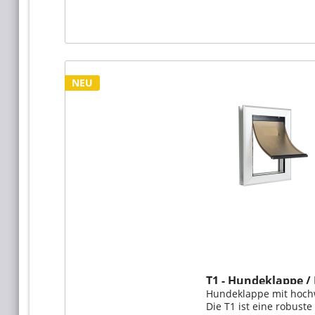
War
NEU
T1 - Hundeklappe /
Hundeklappe mit hoc
Aluminium
Die T1 ist eine robust