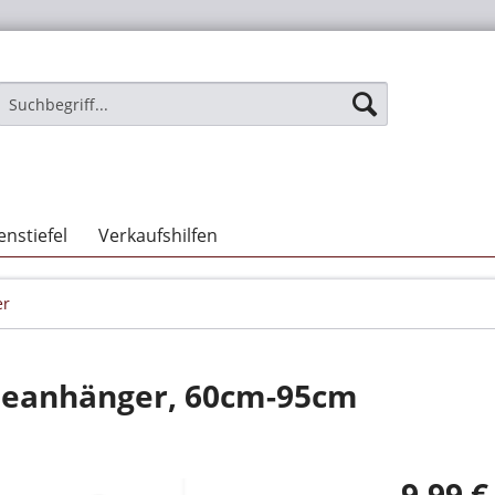
nstiefel
Verkaufshilfen
er
ndeanhänger, 60cm-95cm
9,99 €