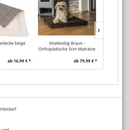
edecke beige
VitaMedog Braun -
TPX-Pro Fal
Orthopädische 5cm Matratze
Hundeb
ab 16,99 € *
ab 79,99 € *
erbedarf
l und