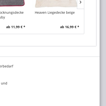
rocknungsdecke
Heaven Liegedecke beige
Harmony
uby
Kusc
ab 11,99 € *
ab 16,99 € *
erbedarf
l und