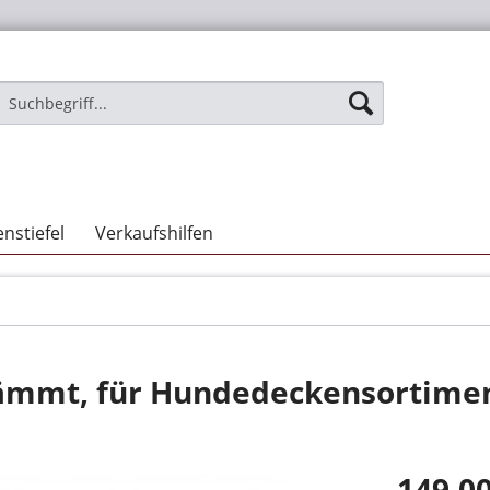
nstiefel
Verkaufshilfen
lämmt, für Hundedeckensortime
149,00