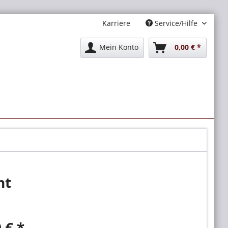
Karriere
Service/Hilfe
Mein Konto
0,00 € *
nt
 € *