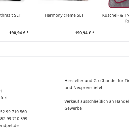
thrazit SET
Harmony creme SET
Kuschel- & T
R
190,94 € *
190,94 € *
Hersteller und Großhandel für Ti
und Neoprenstiefel
11
furt
Verkauf ausschließlich an Hande
Gewerbe
2552 99 710 560
2552 99 710 599
rendpet.de