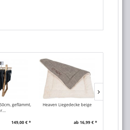
50cm, geflämmt,
Heaven Liegedecke beige
Harmony cre
r...
149,00 € *
ab 16,99 € *