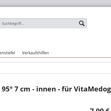
nstiefel
Verkaufshilfen
5° 7 cm - innen - für VitaMedog
7,99 €