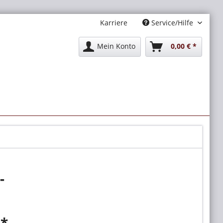
Karriere
Service/Hilfe
Mein Konto
0,00 € *
-
 *