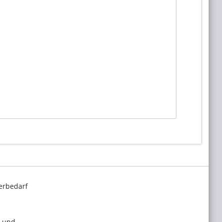
erbedarf
l und