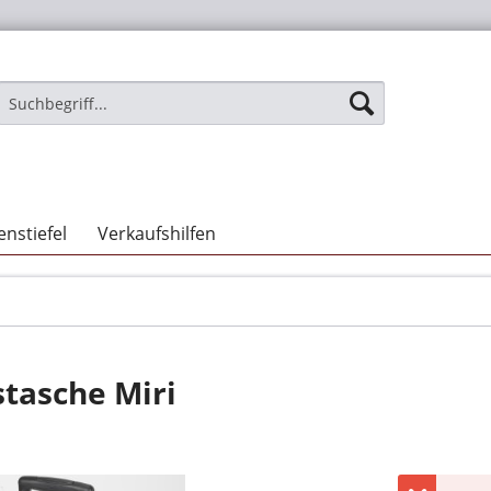
nstiefel
Verkaufshilfen
stasche Miri