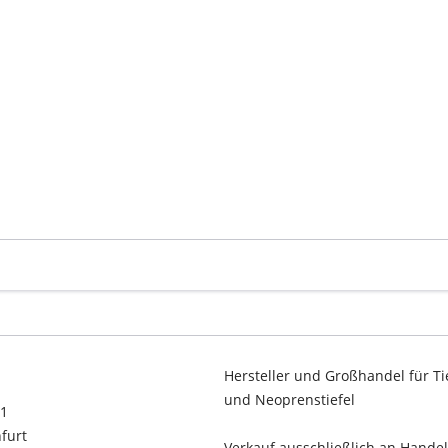
Hersteller und Großhandel für Ti
und Neoprenstiefel
11
furt
Verkauf ausschließlich an Hande